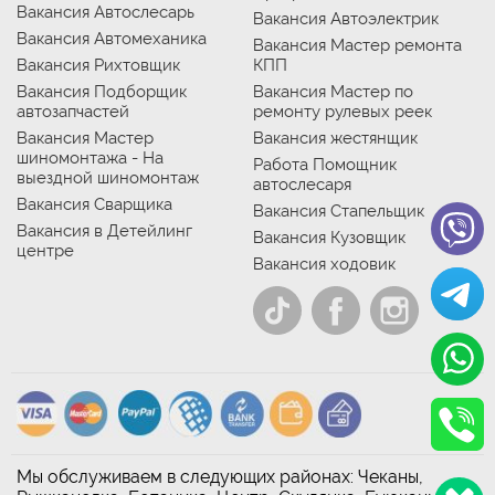
Вакансия Автослесарь
Вакансия Автоэлектрик
Вакансия Автомеханика
Вакансия Мастер ремонта
Вакансия Рихтовщик
КПП
Вакансия Подборщик
Вакансия Мастер по
автозапчастей
ремонту рулевых реек
Вакансия Мастер
Вакансия жестянщик
шиномонтажа - На
Работа Помощник
выездной шиномонтаж
автослесаря
Вакансия Сварщика
Вакансия Стапельщик
Вакансия в Детейлинг
Вакансия Кузовщик
центре
Вакансия ходовик
Мы обслуживаем в следующих районах: Чеканы,