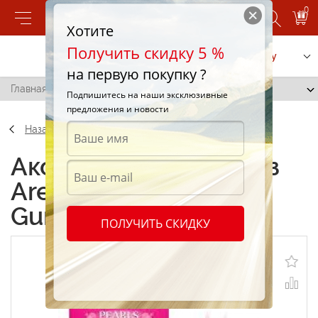
0
Хотите
Получить скидку 5 %
Позвонить
Заказать услугу
на первую покупку ?
Главная
/
Ароматиз Areon Pearls Bubble Gum
Подпишитесь на наши эксклюзивные
предложения и новости
Назад
Аксессуары Ароматиз
Areon Pearls Bubble
Gum
ПОЛУЧИТЬ СКИДКУ