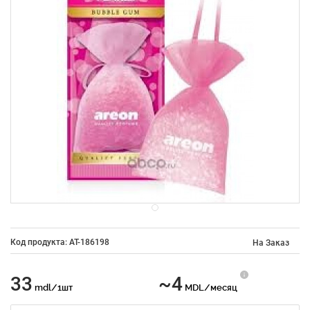
Код продукта: AT-186198
На Заказ
33
~4
mdl/1шт
MDL/месяц