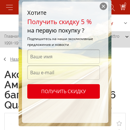
0
Хотите
Получить скидку 5 %
Позвонить
Заказать услугу
на первую покупку ?
Главная
/
Амортизатор для багажника Audi A6/A6 Quattro
Подпишитесь на наши эксклюзивные
1991-1997 TR2
предложения и новости
Назад
Аксессуары
Амортизатор для
ПОЛУЧИТЬ СКИДКУ
багажника Audi A6/A6
Quattro 1991-1997 TR2