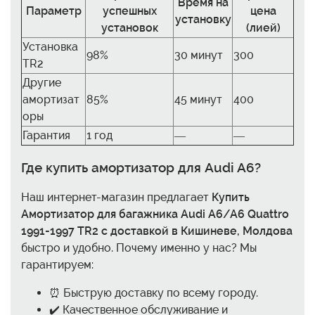
Время на
Параметр
успешных
цена
установку
установок
(лией)
Установка
98%
30 минут
300
TR2
Другие
амортизат
85%
45 минут
400
оры
Гарантия
1 год
—
—
Где купить амортизатор для Audi A6?
Наш интернет-магазин предлагает
Купить
Амортизатор для багажника Audi A6/A6 Quattro
1991-1997 TR2 с доставкой в Кишиневе, Молдова
быстро и удобно. Почему именно у нас? Мы
гарантируем:
⏰ Быструю доставку по всему городу.
✔️ Качественное обслуживание и