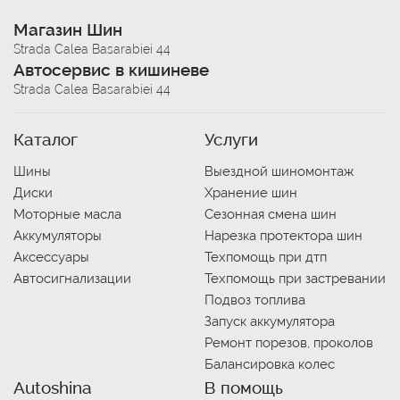
Магазин Шин
Strada Calea Basarabiei 44
Автосервис в кишиневе
Strada Calea Basarabiei 44
Каталог
Услуги
Шины
Выездной шиномонтаж
Диски
Хранение шин
Моторные масла
Сезонная смена шин
Аккумуляторы
Нарезка протектора шин
Аксессуары
Техпомощь при дтп
Автосигнализации
Техпомощь при застревании
Подвоз топлива
Запуск аккумулятора
Ремонт порезов, проколов
Балансировка колес
Autoshina
В помощь