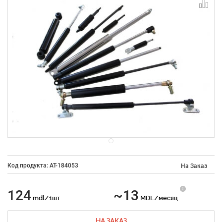
Код продукта: AT-184053
На Заказ
124
~13
mdl/1шт
MDL/месяц
НА ЗАКАЗ