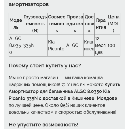
амортизаторов
Грузоподъ
Совмес
Произв
Дос
Цена
Моде
Гара
емность
тимост
одител
тавк
(MDL
ль
нтия
(N)
ь
ь
а
)
ALGC
12
Kia
Киш
8.035
335N
ALGC
меся
100
Picanto
инев
0
цев
Почему стоит купить у нас?
Мы не просто магазин — мы ваша команда
надежных помощников! 🤝 У нас вы можете
Купить
Амортизатор для багажника ALGC 8.0350 Kia
Picanto 335N с доставкой в Кишиневе, Молдова
по лучшей цене. Около
85%
наших клиентов
довольны качеством и скоростью обслуживания!
Не упустите возможность!