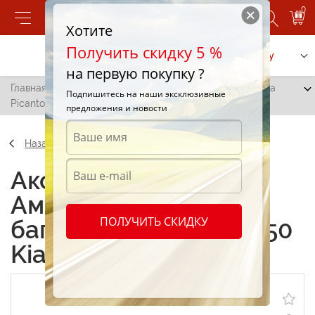
0
Хотите
Получить скидку 5 %
Позвонить
Заказать услугу
на первую покупку ?
Главная
/
Амортизатор для багажника ALGC 8.0350 Kia
Подпишитесь на наши эксклюзивные
Picanto 335N
предложения и новости
Назад
Аксессуары
Амортизатор для
ПОЛУЧИТЬ СКИДКУ
багажника ALGC 8.0350
Kia Picanto 335N