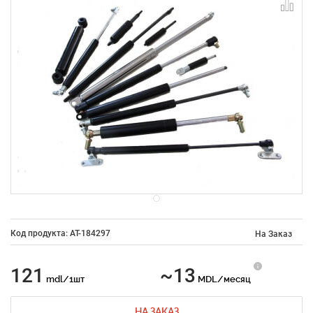
Код продукта: AT-184297
На Заказ
121
~13
mdl/1шт
MDL/месяц
НА ЗАКАЗ