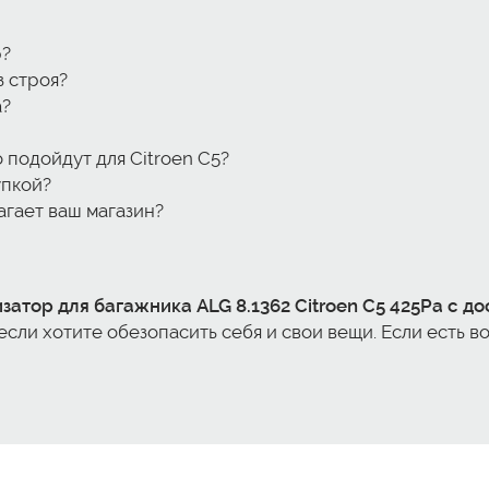
р?
з строя?
а?
 подойдут для Citroen C5?
упкой?
агает ваш магазин?
затор для багажника ALG 8.1362 Citroen C5 425Pa с д
если хотите обезопасить себя и свои вещи. Если есть 