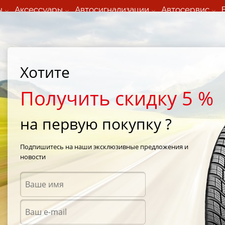
ы
Аксессуары
Автосигнализации
Автосервис
60 066 000
+373 60 608 000
ьный шиномонтаж 24/7
Автосервис в кишиневе
осуточно по всем
(Пн-Пт) с 9:00 - 19:00
Хотите
нам)
(Сб) 09:00-19:00
Strada Calea Basarabiei 44
Получить скидку 5 %
на первую покупку ?
roen C5 425Pa
Подпишитесь на наши эксклюзивные предложения и
новости
Аксес