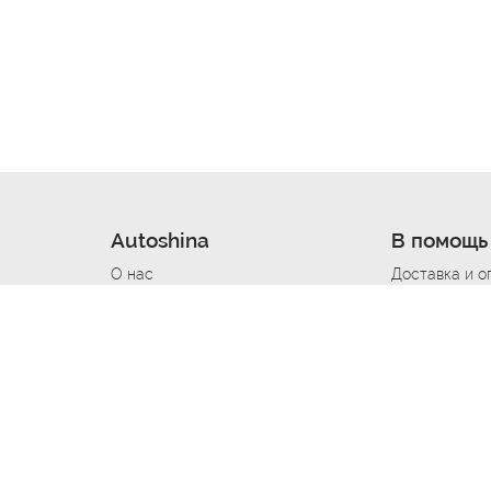
Autoshina
В помощь
О нас
Доставка и о
Новости
Купить в кре
Вакансии
Шины по авт
ин
Контакты
Все типораз
Политика возврата
Доставка шин
вании
Политика конфиденциальности
Полезно знат
Стать шинным поставщиком
Программа л
Вакансия Автомаляр
Вакансия По
лов
Вакансия Автослесарь
Вакансия Ма
На выездной