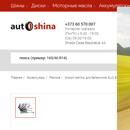
-
Шины
Диски
Моторные масла
Аккумулятор
+373 60 570 007
+373 
Интернет магазин
Мобил
(Пн-Пт) с 9:00 - 19:00
(кругл
(Сб) 09:00-19:00
регио
Strada Calea Basarabiei 44
поиск (примеp: 165/60 R14)
Главная
/
Аксессуары
/
Разное
/
Амортизатор для багажника ALG 8.1362 Cit