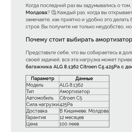
Когда последний раз вы задумывались о том,
Молдова
? 🤔 Каждый раз, когда вы открывае
замечаете, как приятно и удобно это делать
строя. Вы получите не только неудобство, но
Почему стоит выбирать амортизато
Представьте себе, что вы собираетесь в дол
своей задачей, вся эта нагрузка может пр
багажника ALG 8.1362 Citroen C5 425Pa с д
Параметр
Данные
Модель
ALG 8.1362
Тип
Амортизатор
Автомобиль
Citroen C5
Сила нагрузки
425Pa
Доставка
В Кишиневе, Молдова
Гарантия
12 месяцев
Цена
100 леев