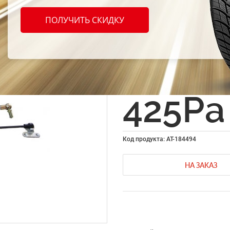
Аморт
ПОЛУЧИТЬ СКИДКУ
багаж
8.1362
425Pa
Код продукта: AT-184494
НА ЗАКАЗ