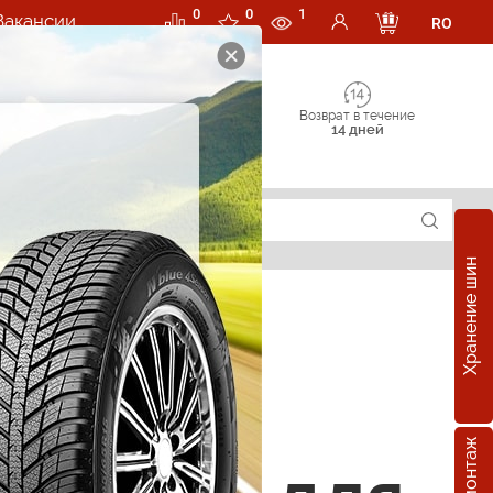
0
0
1
Вакансии
RO
Возврат в течение
14 дней
Хранение шин
суары