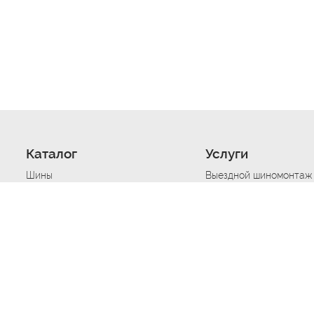
Каталог
Услуги
Шины
Выездной шиномонтаж
Диски
Хранение шин
Моторные масла
Сезонная смена шин
Аккумуляторы
Нарезка протектора ш
Аксессуары
Техпомощь при дтп
Автосигнализации
Техпомощь при застре
Подвоз топлива
Запуск аккумулятора
Ремонт порезов, проко