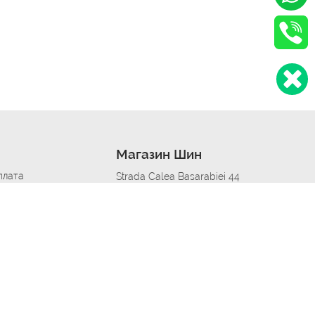
Магазин Шин
плата
Strada Calea Basarabiei 44
дит
Автосервис в кишиневе
омобилям
меры шин
Strada Calea Basarabiei 44
 по городам
ь
ояльности
Приложение Autoshina в твоем телефоне
дборщик автозапчастей
стер шиномонтажа -
 шиномонтаж