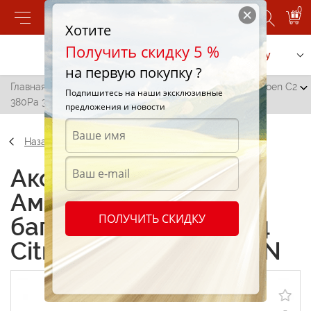
0
Хотите
Получить скидку 5 %
Позвонить
Заказать услугу
на первую покупку ?
Главная
/
Амортизатор для багажника ALG 8.1084 Citroen C2
Подпишитесь на наши эксклюзивные
380Pa 380 N
предложения и новости
Назад
Аксессуары
Амортизатор для
ПОЛУЧИТЬ СКИДКУ
багажника ALG 8.1084
Citroen C2 380Pa 380 N