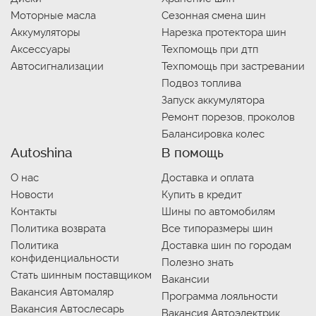
Моторные масла
Сезонная смена шин
Аккумуляторы
Нарезка протектора шин
Аксессуары
Техпомощь при дтп
Автосигнализации
Техпомощь при застревании
Подвоз топлива
Запуск аккумулятора
Ремонт порезов, проколов
Балансировка колес
Autoshina
В помощь
О нас
Доставка и оплата
Новости
Купить в кредит
Контакты
Шины по автомобилям
Политика возврата
Все типоразмеры шин
Политика
Доставка шин по городам
конфиденциальности
Полезно знать
Стать шинным поставщиком
Вакансии
Вакансия Автомаляр
Программа лояльности
Вакансия Автослесарь
Вакансия Автоэлектрик