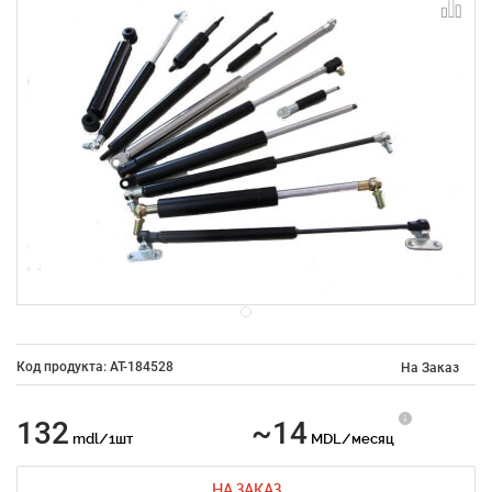
Код продукта: AT-184528
На Заказ
132
~14
mdl/1шт
MDL/месяц
НА ЗАКАЗ