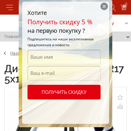
0
Хотите
Получить скидку 5 %
Позвонить
Заказать услугу
на первую покупку ?
Главная
/
Aleks F183 7.5 R17 5x108 45 73.1 HS
Подпишитесь на наши эксклюзивные
предложения и новости
Назад
Диски Aleks F183 7.5 R17
5x108 45 73.1 HS
ПОЛУЧИТЬ СКИДКУ