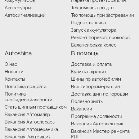
Аккумуляторы
Нарезка протектора шин
Аксессуары
Техпомощь при дтп
Автосигнализации
Техпомощь при застревании
Подвоз топлива
Запуск аккумулятора
Ремонт порезов, проколов
Балансировка колес
Autoshina
В помощь
О нас
Доставка и оплата
Новости
Купить в кредит
Контакты
Шины по автомобилям
Политика возврата
Все типоразмеры шин
Политика
Доставка шин по городам
конфиденциальности
Полезно знать
Стать шинным поставщиком
Вакансии
Вакансия Автомаляр
Программа лояльности
Вакансия Автослесарь
Вакансия Автоэлектрик
Вакансия Автомеханика
Вакансия Мастер ремонта
Вакансия Рихтовщик
КПП