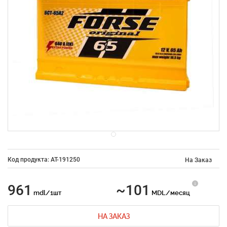
Код продукта: AT-191250
На Заказ
961
~101
mdl/1шт
MDL/месяц
НА ЗАКАЗ