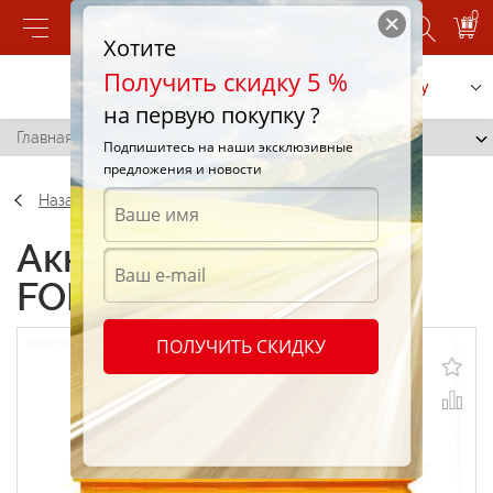
0
Хотите
Получить скидку 5 %
Позвонить
Заказать услугу
на первую покупку ?
Главная
/
АКБ FORSE 65Ah E
Подпишитесь на наши эксклюзивные
предложения и новости
Назад
Аккумуляторы АКБ
FORSE 65Ah E
ПОЛУЧИТЬ СКИДКУ