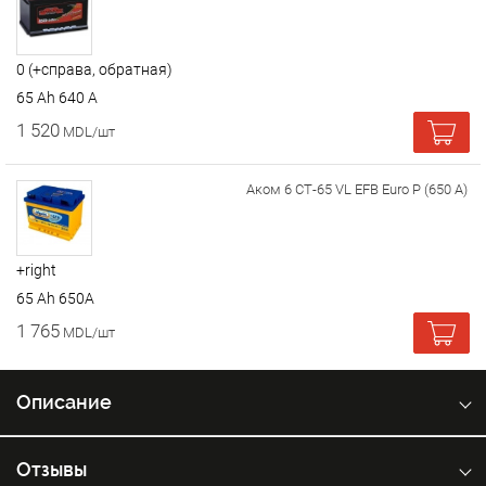
0 (+справа, обратная)
65 Ah 640 A
1 520
MDL/шт
Аком 6 СТ-65 VL EFB Euro P (650 A)
+right
65 Ah 650A
1 765
MDL/шт
Описание
Отзывы