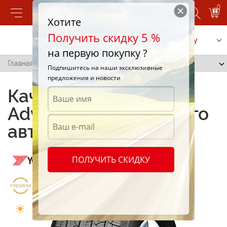
0
Хотите
Получить скидку 5 %
Позвонить
Заказать услугу
на первую покупку ?
Главная
/
Advan A046
Подпишитесь на наши эксклюзивные
предложения и новости
Качественные шины
Advan A046 для вашего
автомобиля
ПОЛУЧИТЬ СКИДКУ