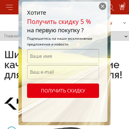
0
Хотите
Получить скидку 5 %
Позвонить
Заказать услугу
на первую покупку ?
Главная
/
749
Подпишитесь на наши эксклюзивные
предложения и новости
Шины 749 и 10 —
качественное решение
для вашего автомобиля!
ПОЛУЧИТЬ СКИДКУ