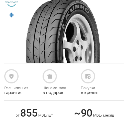
Расширенная
Шиномонтаж
Покупка
гарантия
в подарок
в кредит
855
~90
от
MDL/ шт
MDL/ месяц