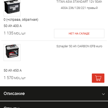
TITAN ASIA STANDART 12V 50Ah
400A 236/128/221 правый
0 (+справа, обратная)
50 Ah 400 A
1 135
MDL/шт
НЕТ НА СКЛАДЕ
Sznajder 50 Ah CARBON EFB euro
50 Ah 450 A
1 570
MDL/шт
Описание