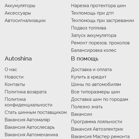
Аккумуляторы
Нарезка протектора шин
Аксессуары
Техпомощь при дтп
Автосигнализации
Техпомощь при застревании
Подвоз топлива
Запуск аккумулятора
Ремонт порезов, проколов
Балансировка колес
Autoshina
В помощь
О нас
Доставка и оплата
Новости
Купить в кредит
Контакты
Шины по автомобилям
Политика возврата
Все типоразмеры шин
Политика
Доставка шин по городам
конфиденциальности
Полезно знать
Стать шинным поставщиком
Вакансии
Вакансия Автомаляр
Программа лояльности
Вакансия Автослесарь
Вакансия Автоэлектрик
Вакансия Автомеханика
Вакансия Мастер ремонта