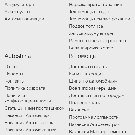
Аккумуляторы
Нарезка протектора шин
Аксессуары
Техпомощь при дтп
Автосигнализации
Техпомощь при застревании
Подвоз топлива
Запуск аккумулятора
Ремонт порезов, проколов
Балансировка колес
Autoshina
В помощь
О нас
Доставка и оплата
Новости
Купить в кредит
Контакты
Шины по автомобилям
Политика возврата
Все типоразмеры шин
Политика
Доставка шин по городам
конфиденциальности
Полезно знать
Стать шинным поставщиком
Вакансии
Вакансия Автомаляр
Программа лояльности
Вакансия Автослесарь
Вакансия Автоэлектрик
Вакансия Автомеханика
Вакансия Мастер ремонта