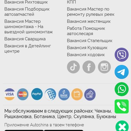
Вакансия Рихтовщик
КПП
Вакансия Подборщик
Вакансия Мастер по
автозапчастей
ремонту рулевых реек
Вакансия Мастер
Вакансия жестянщик
шиномонтажа - На
Работа Помощник
выездной шиномонтаж
автослесаря
Вакансия Сварщика
Вакансия Стапельщик
Вакансия в Детейлинг
Вакансия Кузовщик
центре
Вакансия ходовик
Мы обслуживаем в следующих районах: Чеканы,
Рышкановка, Ботаника, Центр, Скулянка, Буюканы
Приложение Autoshina в твоем телефоне