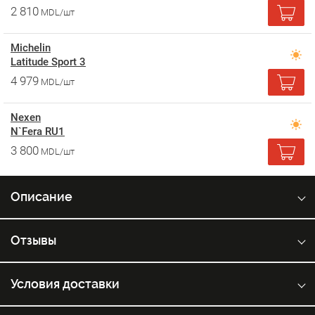
2 810
MDL/шт
Michelin
Latitude Sport 3
4 979
MDL/шт
Nexen
N`Fera RU1
3 800
MDL/шт
Описание
Отзывы
Условия доставки