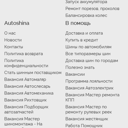
Запуск аккумулятора
Ремонт порезов, проколов
Балансировка колес
Autoshina
В помощь
О нас
Доставка и оплата
Новости
Купить в кредит
Контакты
Шины по автомобилям
Политика возврата
Все типоразмеры шин
Политика
Доставка шин по городам
конфиденциальности
Полезно знать
Стать шинным поставщиком
Вакансии
Вакансия Автомаляр
Программа лояльности
Вакансия Автослесарь
Вакансия Автоэлектрик
Вакансия Автомеханика
Вакансия Мастер ремонта
Вакансия Рихтовщик
КПП
Вакансия Подборщик
Вакансия Мастер по
автозапчастей
ремонту рулевых реек
Вакансия Мастер
Вакансия жестянщик
шиномонтажа - На
Работа Помощник