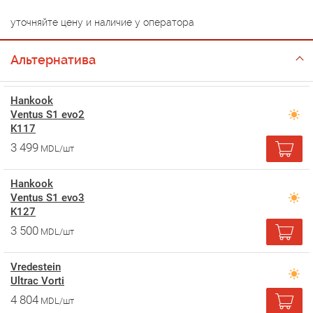
уточняйте цену и наличие у оператора
Альтернатива
Hankook
Ventus S1 evo2
K117
3 499
MDL/шт
Hankook
Ventus S1 evo3
K127
3 500
MDL/шт
Vredestein
Ultrac Vorti
4 804
MDL/шт