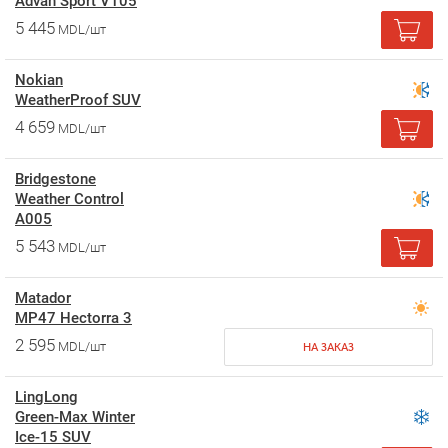
Advan Sport V105
5 445
MDL/шт
Nokian
WeatherProof SUV
4 659
MDL/шт
Bridgestone
Weather Control
A005
5 543
MDL/шт
Matador
MP47 Hectorra 3
2 595
MDL/шт
НА ЗАКАЗ
LingLong
Green-Max Winter
Ice-15 SUV