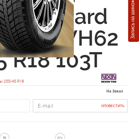
Запись на шиномонтаж
 Winguard
ike 2 WH62
5 R18 103T
ы 255/45 R18
На Заказ
ОПОВЕСТИТЬ