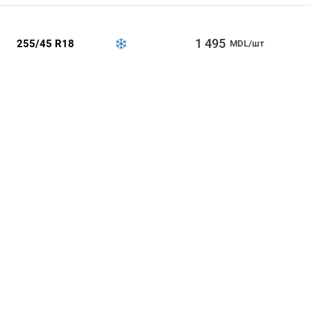
1 495
255/45 R18
MDL/шт