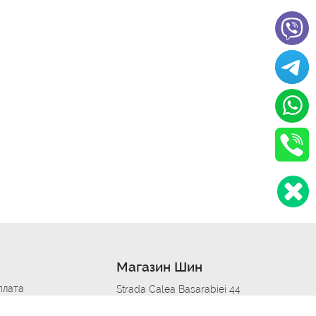
Магазин Шин
плата
Strada Calea Basarabiei 44
дит
Автосервис в кишиневе