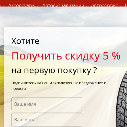
ы
Аксессуары
Автосигнализации
Автосервис
60 066 000
+373 60 608 000
ьный шиномонтаж 24/7
Автосервис в кишиневе
осуточно по всем
(Пн-Пт) с 9:00 - 19:00
Хотите
нам)
(Сб) 09:00-19:00
Strada Calea Basarabiei 44
Получить скидку 5 %
на первую покупку ?
WinSpike WH62
/
Nexen Winguard WinSpike 2 WH62 255/45 R18 103T
Подпишитесь на наши эксклюзивные предложения и
новости
Зимни