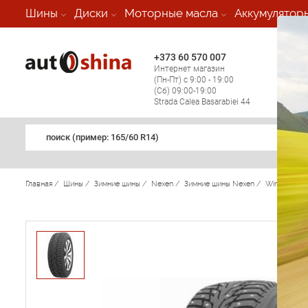
-
Шины
Диски
Моторные масла
Аккумулятор
+373 60 570 007
+373 
Интернет магазин
Мобил
(Пн-Пт) с 9:00 - 19:00
(кругл
(Сб) 09:00-19:00
регио
Strada Calea Basarabiei 44
поиск (примеp: 165/60 R14)
Главная
/
Шины
/
Зимние шины
/
Nexen
/
Зимние шины Nexen
/
Winguard 