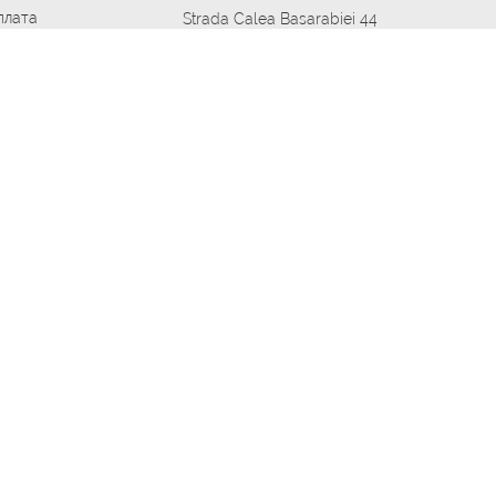
плата
Strada Calea Basarabiei 44
дит
Автосервис в кишиневе
омобилям
меры шин
Strada Calea Basarabiei 44
 по городам
ь
ояльности
Приложение Autoshina в твоем телефоне
дборщик автозапчастей
стер шиномонтажа -
 шиномонтаж
арщика
етейлинг центре
апельщик
зовщик
овик