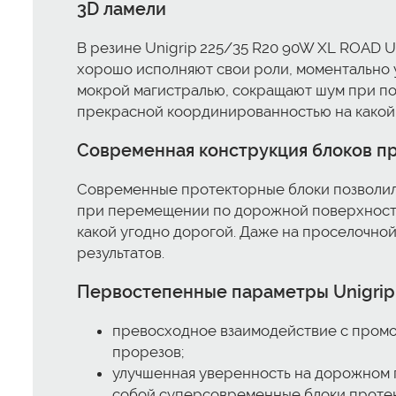
3D ламели
В резине Unigrip 225/35 R20 90W XL ROAD U
хорошо исполняют свои роли, моментально 
мокрой магистралью, сокращают шум при по
прекрасной координированностью на какой 
Современная конструкция блоков п
Современные протекторные блоки позволили
при перемещении по дорожной поверхности.
какой угодно дорогой. Даже на проселочно
результатов.
Первостепенные параметры Unigrip
превосходное взаимодействие с промо
прорезов;
улучшенная уверенность на дорожном 
собой суперсовременные блоки протек