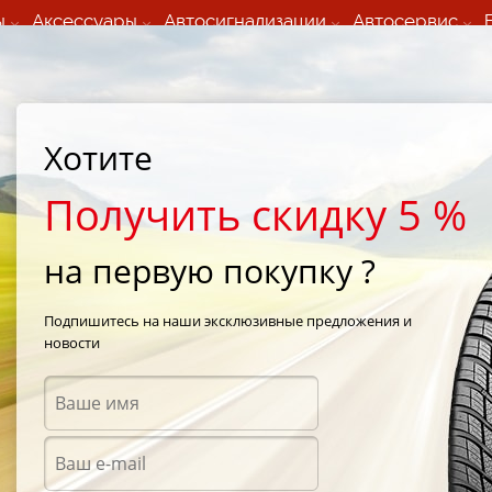
ы
Аксессуары
Автосигнализации
Автосервис
60 066 000
+373 60 608 000
ьный шиномонтаж 24/7
Автосервис в кишиневе
осуточно по всем
(Пн-Пт) с 9:00 - 19:00
Хотите
нам)
(Сб) 09:00-19:00
Strada Calea Basarabiei 44
Получить скидку 5 %
на первую покупку ?
IQUE
/
Unigrip 225/35 R20 90W XL ROAD UNIQUE
Подпишитесь на наши эксклюзивные предложения и
новости
Летни