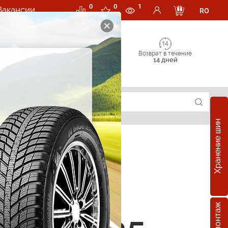
0
0
1
Вакансии
RO
Возврат в течение
14 дней
Хранение шин
е шины