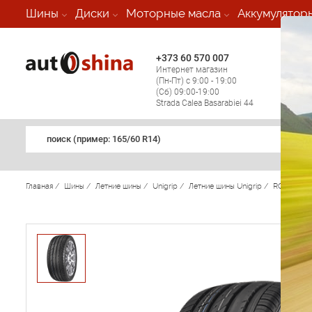
-
Шины
Диски
Моторные масла
Аккумулятор
+373 60 570 007
+373 
Интернет магазин
Мобил
(Пн-Пт) с 9:00 - 19:00
(кругл
(Сб) 09:00-19:00
регио
Strada Calea Basarabiei 44
поиск (примеp: 165/60 R14)
Главная
/
Шины
/
Летние шины
/
Unigrip
/
Летние шины Unigrip
/
ROAD UN