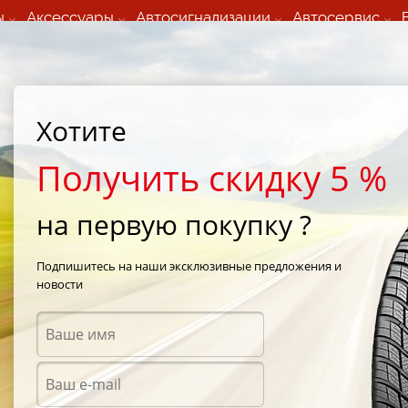
ы
Аксессуары
Автосигнализации
Автосервис
60 066 000
+373 60 608 000
ьный шиномонтаж 24/7
Автосервис в кишиневе
осуточно по всем
(Пн-Пт) с 9:00 - 19:00
Хотите
нам)
(Сб) 09:00-19:00
Strada Calea Basarabiei 44
Получить скидку 5 %
на первую покупку ?
WT1
/
Nexen Winguard Snow WT1 215/70 R15 109/107R
Подпишитесь на наши эксклюзивные предложения и
новости
Зимни