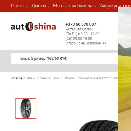
-
Шины
Диски
Моторные масла
Аккумулятор
+373 60 570 007
+373 
Интернет магазин
Мобил
(Пн-Пт) с 9:00 - 19:00
(кругл
(Сб) 09:00-19:00
регио
Strada Calea Basarabiei 44
поиск (примеp: 165/60 R14)
Главная
/
Шины
/
Зимние шины
/
Nexen
/
Зимние шины Nexen
/
Winguard 