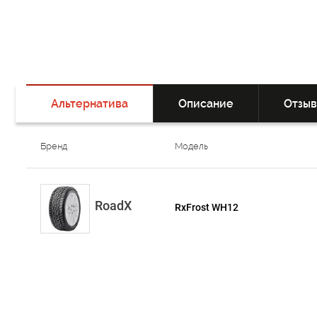
Альтернатива
Описание
Отзы
Бренд
Модель
RoadX
RxFrost WH12