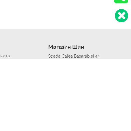
Магазин Шин
плата
Strada Calea Basarabiei 44
дит
Автосервис в кишиневе
омобилям
меры шин
Strada Calea Basarabiei 44
 по городам
ь
ояльности
Приложение Autoshina в твоем телефоне
дборщик автозапчастей
стер шиномонтажа -
 шиномонтаж
арщика
етейлинг центре