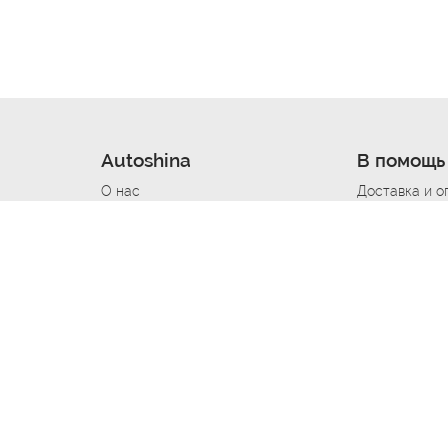
Autoshina
В помощь
О нас
Доставка и о
Новости
Купить в кре
Вакансии
Шины по авт
ин
Контакты
Все типораз
Политика возврата
Доставка шин
вании
Политика конфиденциальности
Полезно знат
Стать шинным поставщиком
Программа л
Вакансия Автомаляр
Вакансия По
лов
Вакансия Автослесарь
Вакансия Ма
На выездной
Вакансия Автомеханика
Вакансия Св
Вакансия Рихтовщик
Вакансия в Д
Вакансия Автоэлектрик