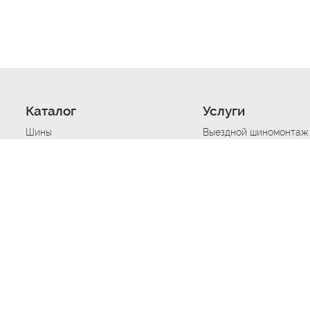
Каталог
Услуги
Шины
Выездной шиномонтаж
Диски
Хранение шин
Моторные масла
Сезонная смена шин
Аккумуляторы
Нарезка протектора ш
Аксессуары
Техпомощь при дтп
Автосигнализации
Техпомощь при застре
Подвоз топлива
Запуск аккумулятора
Ремонт порезов, проко
Балансировка колес