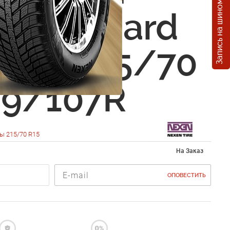
Запись на шиномонтаж
 Winguard
WT1 215/70
09/107R
ы 215/70 R15
На Заказ
ОПОВЕСТИТЬ