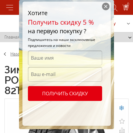
0
Хотите
Получить скидку 5 %
Позвонить
Заказать услугу
на первую покупку ?
Главная
/
Barum POLARIS 5 185/60 R14 82T
Подпишитесь на наши эксклюзивные
предложения и новости
Назад
Зимние шины Barum
POLARIS 5 185/60 R14
82T
ПОЛУЧИТЬ СКИДКУ