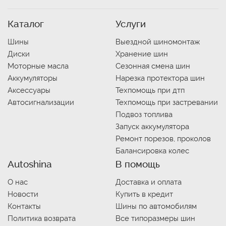
Каталог
Услуги
Шины
Выездной шиномонтаж
Диски
Хранение шин
Моторные масла
Сезонная смена шин
Аккумуляторы
Нарезка протектора шин
Аксессуары
Техпомощь при дтп
Автосигнализации
Техпомощь при застревании
Подвоз топлива
Запуск аккумулятора
Ремонт порезов, проколов
Балансировка колес
Autoshina
В помощь
О нас
Доставка и оплата
Новости
Купить в кредит
Контакты
Шины по автомобилям
Политика возврата
Все типоразмеры шин